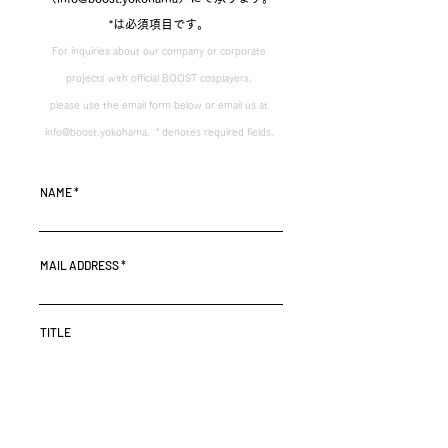
*は必須項目です。
For inquiries about our company or corporate
projects with official BOOST cosplayers,
please use the email form below or email us at
info@boost.yokohama
. ​ * denotes required fields.
NAME
MAIL ADDRESS
TITLE
MESSAGE