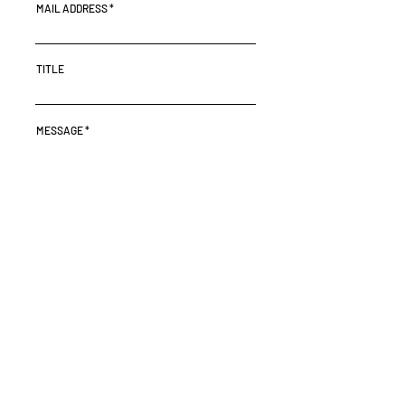
MAIL ADDRESS
TITLE
MESSAGE
SEND