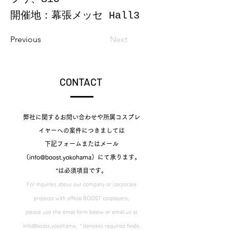
開催地：幕張メッセ Hall3
Previous
Next
CONTACT
弊社に関するお問い合わせや所属コスプレ
イヤーへの案件につきましては
下記フォームまたはメール
（info@boost.yokohama）にて承ります。​
*は必須項目です。
For inquiries about our company or corporate
projects with official BOOST cosplayers,
please use the email form below or email us at
info@boost.yokohama
. ​ * denotes required fields.