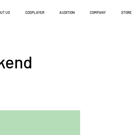
UT US
COSPLAYER
AUDITION
COMPANY
STORE
end