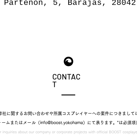
 Partenón, 5, Barajas, 28042
CONTAC
T
弊社に関するお問い合わせや所属コスプレイヤーへの案件につきまして
ームまたはメール（info@boost.yokohama）にて承ります。​*は必須
r inquiries about our company or corporate projects with official BOOST cosplaye