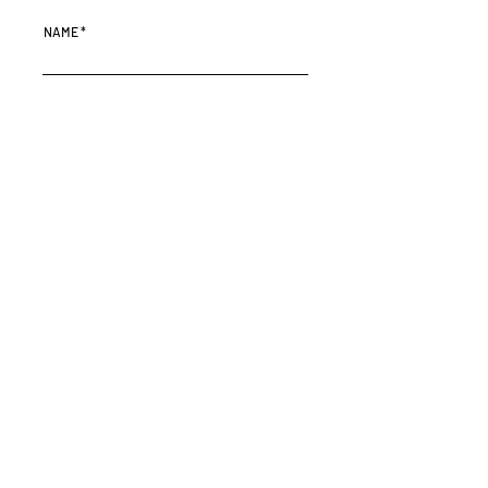
NAME
MAIL ADDRESS
TITLE
MESSAGE
SEND