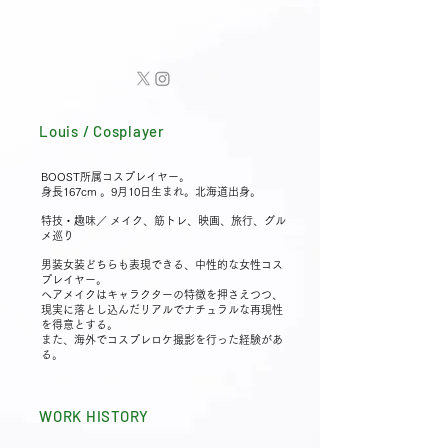
Louis / Cosplayer
BOOST所属コスプレイヤー。
身長167cm 。9月10日生まれ
。北海道出身。
特技・趣味／ メイク、筋トレ、映画、旅行、グル
メ巡り
男装女装どちらも表現できる、中性的な女性コス
プレイヤー。
ヘアメイクはキャラクターの特徴を押さえつつ、
現実に落とし込んだリアルでナチュラルな再現性
を得意とする。
​また、海外でコスプレロケ撮影を行った経験があ
る。
WORK HISTORY