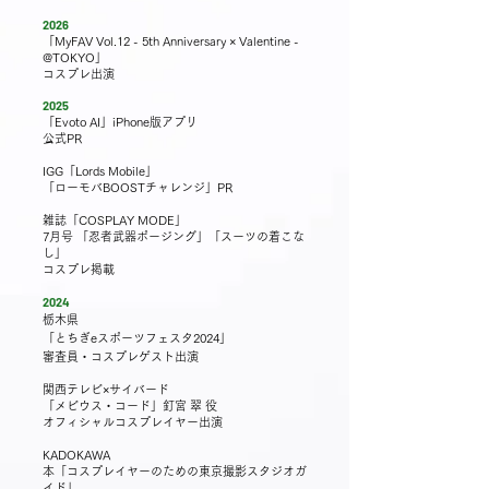
2026
「MyFAV Vol.12 - 5th Anniversary × Valentine -
@TOKYO」
コスプレ
出演
2025
「Evoto AI」iPhone版アプリ
公式PR
IGG「Lords Mobile」
​「ローモバBOOSTチャレンジ」PR
雑誌「COSPLAY MODE」
7月号 「忍者武器ポージング」「スーツの着こな
し」
コスプレ掲載
2024
栃木県
「とちぎeスポーツフェスタ2024」
審査員・コスプレゲスト出演
関西テレビ×サイバード
「メビウス・コード」釘宮 翠 役
オフィシャルコスプレイヤー​出演
KADOKAWA
本「コスプレイヤーのための東京撮影スタジオガ
イド」