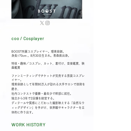
coo / Cosplayer
BOOST所属コスプレイヤー。理美容師。
​身長170cm 。
8月30
日生まれ。青森県出身。
特技・趣味／コスプレ、カット、着付け、音楽鑑賞、映
画鑑賞
ファンミーティングでチケットが完売する男装コスプレ
イヤー。
理美容師として年間80万人が訪れる大手サロンで技術を
磨き、
社内コンテストで優勝・最年少で幹部に就任
。
独立から3年で2店舗を経営する。
ディテールや質感にこだわった撮影映えする「自然なウ
ィッグデザイン」を手がけ、世界観やキャラクターを立
体的に作り出す。
WORK HISTORY