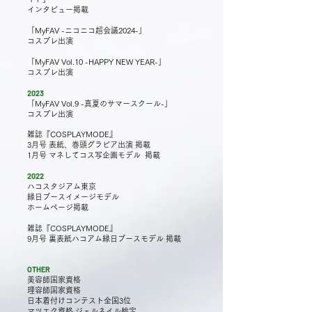
インタビュー掲載
「MyFAV -ニコニコ超会議2024-」
コスプレ
出演
「MyFAV Vol.10 -HAPPY NEW YEAR-」
コスプレ
出演
2023
「MyFAV Vol.9 -真夏のサマースクール-」
コスプレ
出演
雑誌『COSPLAYMODE』
3月号 表紙、巻頭グラビア出演 掲載
1月号 マネしてコス写企画モデル 掲載
2022
ハコスタジアム東京
縁日ブースイメージモデル
ホームページ掲載
雑誌『COSPLAYMODE』
9月号 裏表紙ハコアム縁日ブースモデル 掲載
OTHER
美容師国家資格
理容師国家資格
日本着付けコンテスト全国3位
マツエク資格 ジェルネイル検定