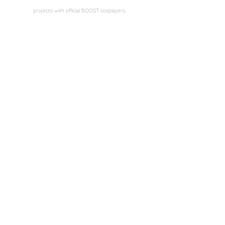
projects with official BOOST cosplayers,
please use the email form below or email us at
info@boost.yokohama
. ​ * denotes required fields.
NAME
MAIL ADDRESS
TITLE
MESSAGE